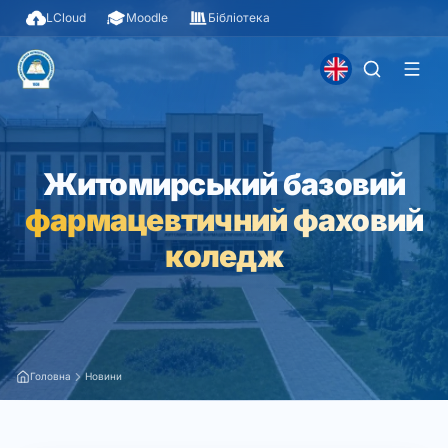
LCloud
Moodle
Бібліотека
Житомирський базовий
фармацевтичний фаховий
коледж
Головна
Новини