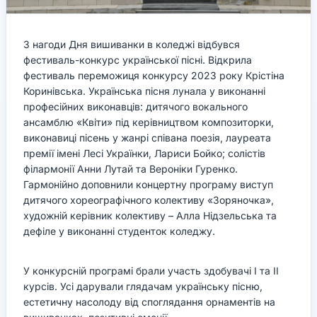
З нагоди Дня вишиванки в коледжі відбувся
фестиваль-конкурс української пісні. Відкрила
фестиваль переможиця конкурсу 2023 року Крістіна
Коринівська. Українська пісня лунала у виконанні
професійних виконавців: дитячого вокального
ансамблю «Квіти» під керівництвом композиторки,
виконавиці пісень у жанрі співана поезія, лауреата
премії імені Лесі Українки, Лариси Бойко; солістів
філармонії Анни Лутай та Вероніки Гуренко.
Гармонійно доповнили концертну програму виступ
дитячого хореографічного колективу «Зоряночка»,
художній керівник колективу – Алла Нідзельська та
дефіле у виконанні студенток коледжу.
У конкурсній програмі брали участь здобувачі І та ІІ
курсів. Усі дарували глядачам українську пісню,
естетичну насолоду від споглядання орнаментів на