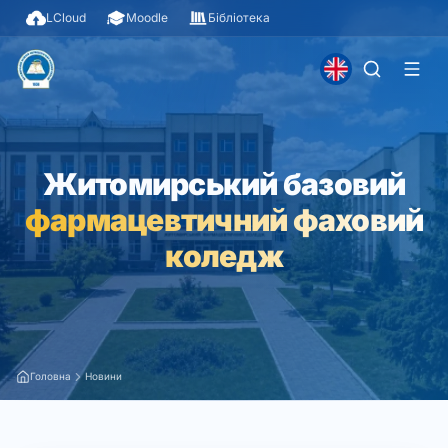
LCloud
Moodle
Бібліотека
Житомирський базовий
фармацевтичний фаховий
коледж
Головна
Новини