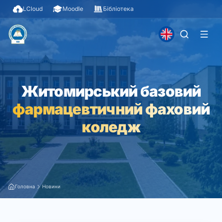
LCloud
Moodle
Бібліотека
Житомирський базовий
фармацевтичний фаховий
коледж
Головна
Новини