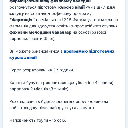
фармацевтичному фаховому коледжі
розпочнуться підготовчі
курси з хімії
учнів шкіл
для
вступу
на освітньо-професійну програму
"Фармація"
спеціальності 226 Фармація, промислова
фармація для здобуття освітньо-професійного ступеня
фаховий молодший бакалавр
на основі базової
середньої освіти (9 кл).
Ви можете ознайомитися з
програмою підготовчих
курсів з хімії
.
Курси розраховані на 32 години.
Заняття будуть проводитися щосуботи (по 4 години)
впродовж 2 місяців (8 тижнів).
Розклад занять буде заздалегідь оприлюднено на
сайті коледжу після набору слухачів курсів.
Наповненість групи - 15 осіб.