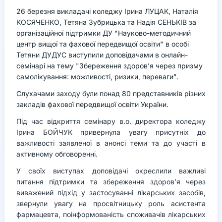
26 березня викладачі коледжу Ірина ЛУЦАК, Наталія
КОСЯЧЕНКО, Тетяна Зубрицька та Надія СЕНЬКІВ за
організаційної підтримки ДУ "Науково-методичний
центр вищої та фахової передвищої освіти" в особі
Тетяни ДУДУС виступили доповідачами в онлайн-
семінарі на тему "Збереження здоров’я через призму
самолікування: можливості, ризики, переваги".
Слухачами заходу були понад 80 представників різних
закладів фахової передвищої освіти України.
Під час відкриття семінару в.о. директора коледжу
Ірина БОЙЧУК привернула увагу присутніх до
важливості заявленої в анонсі теми та до участі в
активному обговоренні.
У своїх виступах доповідачі окреслили важливі
питання підтримки та збереження здоров’я через
виважений підхід у застосуванні лікарських засобів,
звернули увагу на просвітницьку роль асистента
фармацевта, поінформованість споживачів лікарських