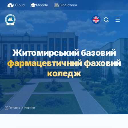
LCloud
Moodle
Бібліотека
Житомирський базовий
фармацевтичний фаховий
коледж
Головна
Новини