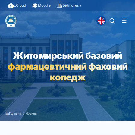
LCloud
Moodle
Бібліотека
Житомирський базовий
фармацевтичний фаховий
коледж
Головна
Новини