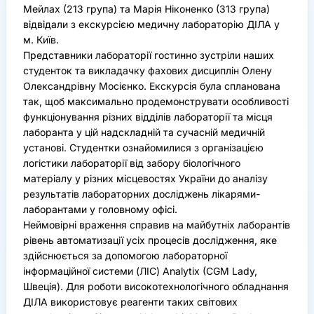
Мейлах (213 група) та Марія Ніконенко (313 група)
відвідали з екскурсією медичну лабораторію ДІЛА у
м. Київ.
Представники лабораторії гостинно зустріли наших
студенток та викладачку фахових дисциплін Олену
Олександрівну Мосієнко. Екскурсія була спланована
так, щоб максимально продемонструвати особливості
функціонування різних відділів лабораторії та місця
лаборанта у цій надскладній та сучасній медичній
установі. Студентки ознайомилися з організацією
логістики лабораторії від забору біологічного
матеріалу у різних місцевостях України до аналізу
результатів лабораторних досліджень лікарями-
лаборантами у головному офісі.
Неймовірні враження справив на майбутніх лаборантів
рівень автоматизації усіх процесів дослідження, яке
здійснюється за допомогою лабораторної
інформаційної системи (ЛІС) Analytix (CGM Lady,
Швеція). Для роботи високотехнологічного обладнання
ДІЛА використовує реагенти таких світових