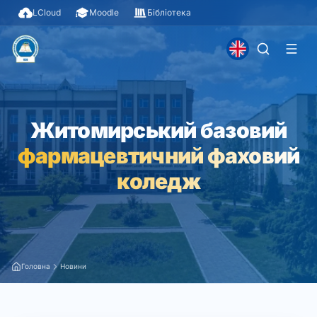
LCloud
Moodle
Бібліотека
Житомирський базовий
фармацевтичний фаховий
коледж
Головна
Новини