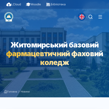
LCloud
Moodle
Бібліотека
Житомирський базовий
фармацевтичний фаховий
коледж
Головна
Новини