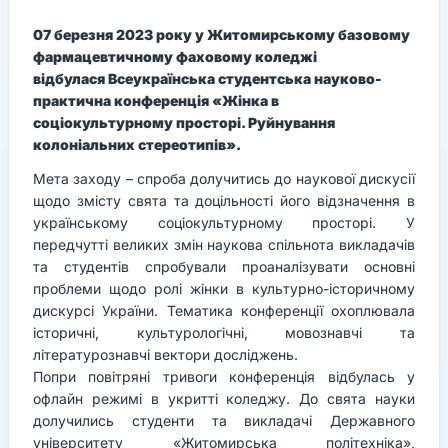
07 березня 2023 року у Житомирському базовому
фармацевтичному фаховому коледжі
відбулася Всеукраїнська студентська науково-
практична конференція «Жінка в
соціокультурному просторі. Руйнування
колоніальних стереотипів».
Мета заходу – спроба долучитись до наукової дискусії
щодо змісту свята та доцільності його відзначення в
українському соціокультурному просторі. У
передчутті великих змін наукова спільнота викладачів
та студентів спробували проаналізувати основні
проблеми щодо ролі жінки в культурно-історичному
дискурсі України. Тематика конференції охоплювала
історичні, культурологічні, мовознавчі та
літературознавчі вектори досліджень.
Попри повітряні тривоги конференція відбулась у
офлайн режимі в укритті коледжу. До свята науки
долучились студенти та викладачі Державного
університету «Житомирська політехніка»,