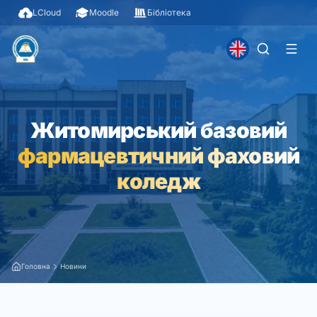
LCloud
Moodle
Бібліотека
Житомирський базовий
фармацевтичний фаховий
коледж
Головна
Новини