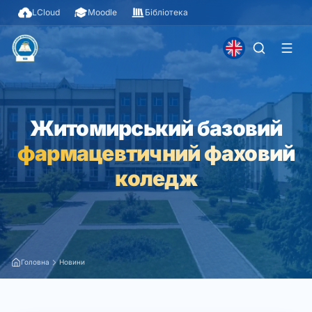
LCloud
Moodle
Бібліотека
Житомирський базовий
фармацевтичний фаховий
коледж
Головна
Новини