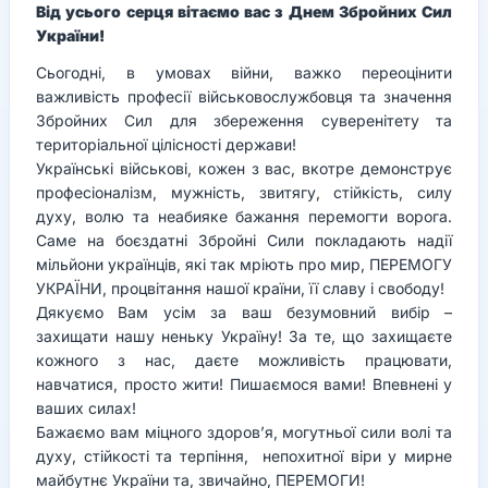
Від усього серця вітаємо вас з Днем Збройних Сил
України!
Сьогодні, в умовах війни, важко переоцінити
важливість професії військовослужбовця та значення
Збройних Сил для збереження суверенітету та
територіальної цілісності держави!
Українські військові, кожен з вас, вкотре демонструє
професіоналізм, мужність, звитягу, стійкість, силу
духу, волю та неабияке бажання перемогти ворога.
Саме на боєздатні Збройні Сили покладають надії
мільйони українців, які так мріють про мир, ПЕРЕМОГУ
УКРАЇНИ, процвітання нашої країни, її славу і свободу!
Дякуємо Вам усім за ваш безумовний вибір –
захищати нашу неньку Україну! За те, що захищаєте
кожного з нас, даєте можливість працювати,
навчатися, просто жити! Пишаємося вами! Впевнені у
ваших силах!
Бажаємо вам міцного здоров’я, могутньої сили волі та
духу, стійкості та терпіння, непохитної віри у мирне
майбутнє України та, звичайно, ПЕРЕМОГИ!