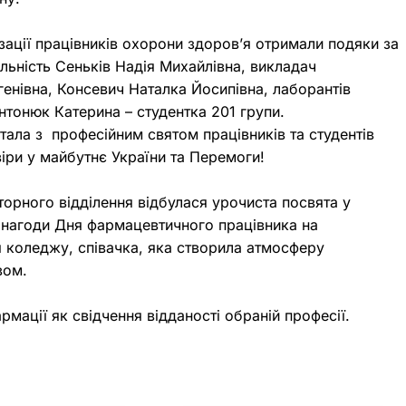
зації працівників охорони здоров’я отримали подяки за
льність Сеньків Надія Михайлівна, викладач
енівна, Консевич Наталка Йосипівна, лаборантів
нтонюк Катерина – студентка 201 групи.
ала з професійним святом працівників та студентів
віри у майбутнє України та Перемоги!
орного відділення відбулася урочиста посвята у
з нагоди Дня фармацевтичного працівника на
я коледжу, співачка, яка створила атмосферу
вом.
армації як свідчення відданості обраній професії.