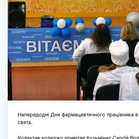
Напередодні Дня фармацевтичного працівника в 
свята.
Колектив коледжу привітав Кузьміних Сергій Во