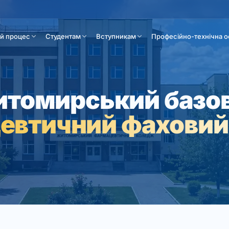
ій процес
Студентам
Вступникам
Професійно-технічна о
томирський базо
евтичний фаховий