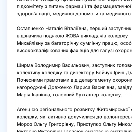
підкомітету з питань фармації та фармацевтичної
здоров’я нації, медичної допомоги та медичного
Остапченко Наталія Віталіївна, перший заступник
відзначила подякою ЖОВА викладачів коледжу -
Михайлівну за багаторічну сумлінну працю, особи
висококваліфікованих фахівців для галузі охоро
Ширма Володимир Васильович, заступник голови
колективу коледжу та директору Бойчук Ірині Дм
Почесними грамотами від департаменту охорони
нагороджені Довженко Лариса Василівна, завіду
Марія Іванівна, головний бухгалтер коледжу.
Агенцією регіонального розвитку Житомирської о
коледжу, які активно долучилися до волонтерськ
Мороз Ольгу Григорівну, Приступко Ольгу Микол
Вікторію Вікторівну,Тарасюк Анастасію Анатолії