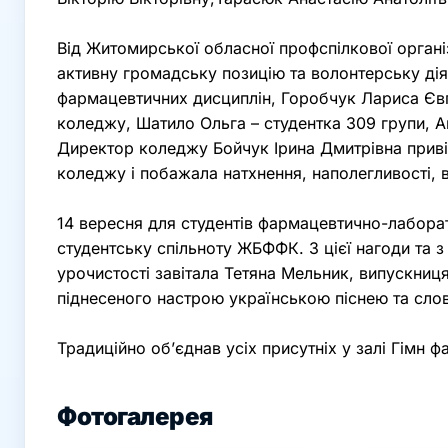
Від Житомирської обласної профспілкової органі
активну громадську позицію та волонтерську дія
фармацевтичних дисциплін, Горобчук Лариса Євг
коледжу, Шатило Ольга – студентка 309 групи, А
Директор коледжу Бойчук Ірина Дмитрівна привіт
коледжу і побажала натхнення, наполегливості, 
14 вересня для студентів фармацевтично-лаборат
студентську спільноту ЖБФФК. З цієї нагоди та 
урочистості завітала Тетяна Мельник, випускниц
піднесеного настрою українською піснею та сло
Традиційно об’єднав усіх присутніх у залі Гімн ф
Фотогалерея