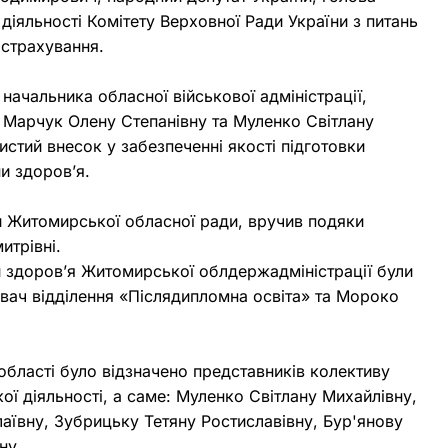
 діяльності Комітету Верховної Ради України з питань
 страхування.
 начальника обласної військової адміністрації,
 Марчук Олену Степанівну та Муленко Світлану
стий внесок у забезпеченні якості підготовки
ни здоров’я.
 Житомирської обласної ради, вручив подяки
итрівні.
 здоров’я Житомирської облдержадміністрації були
вач відділення «Післядипломна освіта» та Мороко
бласті було відзначено представників колективу
ої діяльності, а саме: Муленко Світлану Михайлівну,
аївну, Зубрицьку Тетяну Ростиславівну, Бур'янову
вну.