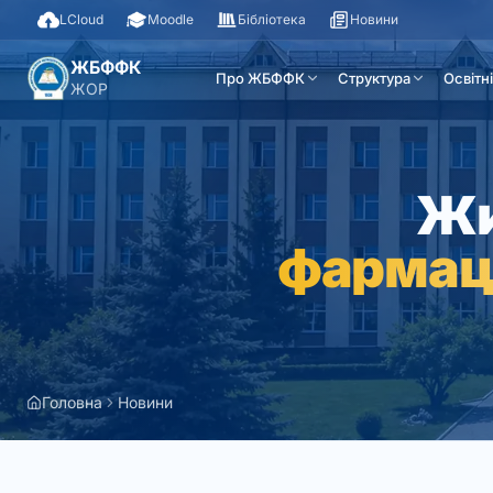
LCloud
Moodle
Бібліотека
Новини
ЖБФФК
Про ЖБФФК
Структура
Освітн
ЖОР
Жи
фармац
Головна
Новини