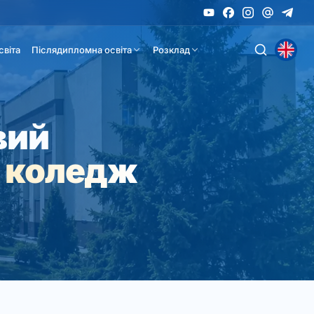
світа
Післядипломна освіта
Розклад
вий
 коледж