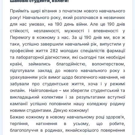
Шановні студенти, колеги!
Прийміть щирі вітання з початком нового навчального
року! Навчального року, який розпочався в незвичних
для нас умовах, на 190 день війни. Але це 190 днів
стійкості, незламності, мужності і впевненості у
Перемогу в кожному з нас. За ці 190 днів ми, все ж
таки, успішно завершили навчальний рік, випустили у
професійне життя 282 молодих спеціалістів фармації
та лабораторної діагностики, які сьогодні так необхідні
країні, займались благодійністю, волонтерством,
підготували заклад до нового навчального року з
урахуванням усіх вимог щодо безпечного навчання, не
забували про студентське життя, хоча і у режимі
онлайн. Найголовніше – ми зберегли студентський та
викладацький колективи і за результатами вступної
кампанії успішно поповнили нашу коледжну родину
новими студентами. Дякую кожному!
Бажаю кожному в новому навчальному році здоров′я,
терпіння, натхнення в усьому, що робите,
благополуччя в родинах, якнайскорішого повернення