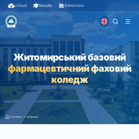
LCloud
Moodle
Бібліотека
Житомирський базовий
фармацевтичний фаховий
коледж
Головна
Новини