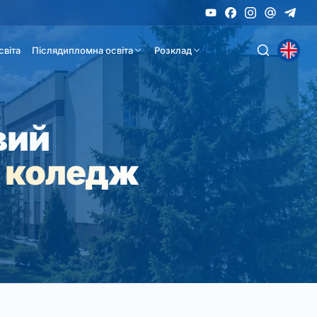
світа
Післядипломна освіта
Розклад
вий
 коледж