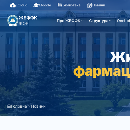
LCloud
Moodle
Бібліотека
Новини
ЖБФФК
Про ЖБФФК
Структура
Освітн
ЖОР
Жи
фармац
Головна
Новини