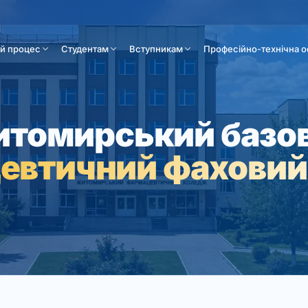
ій процес
Студентам
Вступникам
Професійно-технічна о
томирський базо
евтичний фаховий