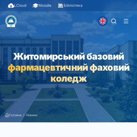
LCloud
Moodle
Бібліотека
Житомирський базовий
фармацевтичний фаховий
коледж
Головна
Новини