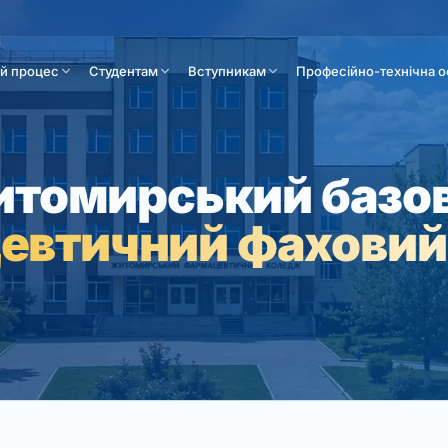
ій процес
Студентам
Вступникам
Професійно-технічна о
томирський базо
евтичний фаховий