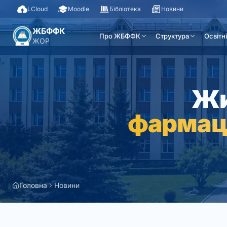
LCloud
Moodle
Бібліотека
Новини
ЖБФФК
Про ЖБФФК
Структура
Освітн
ЖОР
Жи
фармац
Головна
Новини