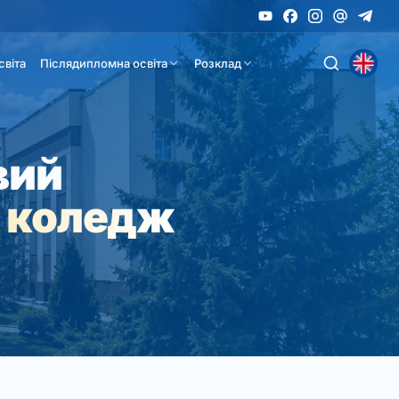
світа
Післядипломна освіта
Розклад
вий
 коледж