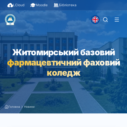
LCloud
Moodle
Бібліотека
Житомирський базовий
фармацевтичний фаховий
коледж
Головна
Новини