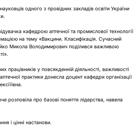
ауковців одного з провідних закладів освіти України
ки.
ідувачка кафедрою аптечної та промислової технології
рмацією на тему «Вакцини. Класифікація. Сучасний
мейко Микола Володимирович поділився важливою
ті».
 працівників у повсякденній діяльності, важливості
аптечної практики донесла доцент кафедри організації
ексіїівна.
е розповіла про базові поняття лідерства, навела
ння і цінні настанови.