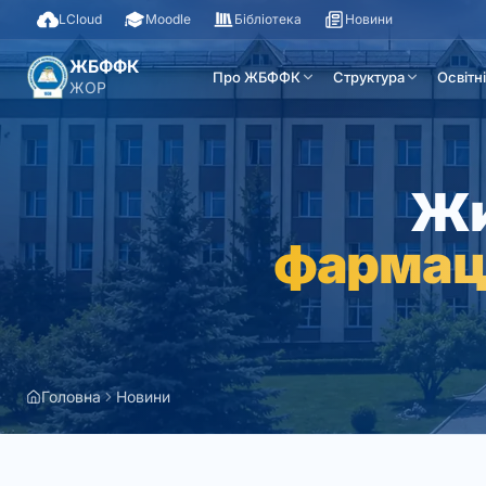
LCloud
Moodle
Бібліотека
Новини
ЖБФФК
Про ЖБФФК
Структура
Освітн
ЖОР
Жи
фармац
Головна
Новини