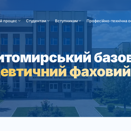
ій процес
Студентам
Вступникам
Професійно-технічна о
томирський базо
евтичний фаховий