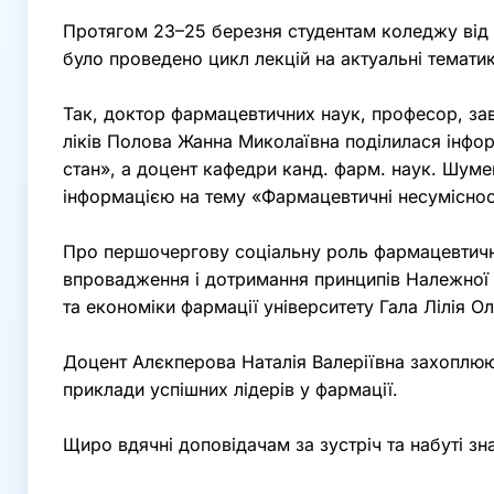
Протягом 23–25 березня студентам коледжу від н
було проведено цикл лекцій на актуальні темати
Так, доктор фармацевтичних наук, професор, зав
ліків Полова Жанна Миколаївна поділилася інфо
стан», а доцент кафедри канд. фарм. наук. Шу
інформацією на тему «Фармацевтичні несуміснос
Про першочергову соціальну роль фармацевтичних
впровадження і дотримання принципів Належної 
та економіки фармації університету Гала Лілія Ол
Доцент Алєкперова Наталія Валеріївна захоплююч
приклади успішних лідерів у фармації.
Щиро вдячні доповідачам за зустріч та набуті зна