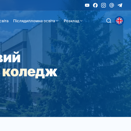
світа
Післядипломна освіта
Розклад
вий
 коледж