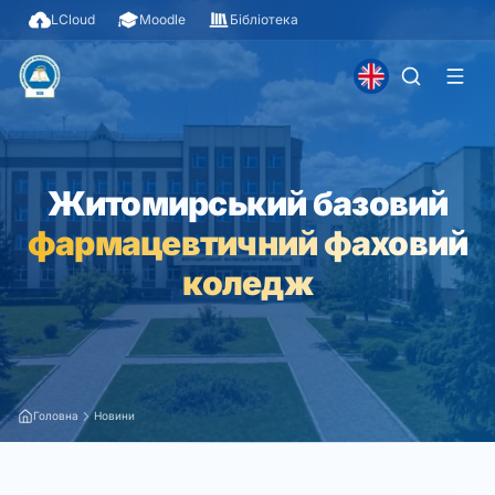
LCloud
Moodle
Бібліотека
Житомирський базовий
фармацевтичний фаховий
коледж
Головна
Новини