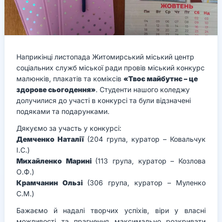
Наприкінці листопада Житомирський міський центр
соціальних служб міської ради провів міський конкурс
малюнків, плакатів та коміксів
«Твоє майбутнє – це
здорове сьогодення»
. Студенти нашого коледжу
долучилися до участі в конкурсі та були відзначені
подяками та подарунками.
Дякуємо за участь у конкурсі:
Демченко Наталії
(204 група, куратор – Ковальчук
І.С.)
Михайленко Марині
(113 група, куратор – Козлова
О.Ф.)
Крамчанин Ользі
(306 група, куратор – Муленко
С.М.)
Бажаємо й надалі творчих успіхів, віри у власні
можливості та прагнення максимально розкривати