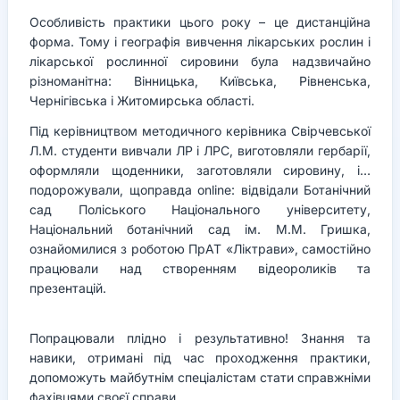
Особливість практики цього року – це дистанційна
форма. Тому і географія вивчення лікарських рослин і
лікарської рослинної сировини була надзвичайно
різноманітна: Вінницька, Київська, Рівненська,
Чернігівська і Житомирська області.
Під керівництвом методичного керівника Свірчевської
Л.М. студенти вивчали ЛР і ЛРС, виготовляли гербарії,
оформляли щоденники, заготовляли сировину, і…
подорожували, щоправда online: відвідали Ботанічний
сад Поліського Національного університету,
Національний ботанічний сад ім. М.М. Гришка,
ознайомилися з роботою ПрАТ «Ліктрави», самостійно
працювали над створенням відеороликів та
презентацій.
Попрацювали плідно і результативно! Знання та
навики, отримані під час проходження практики,
допоможуть майбутнім спеціалістам стати справжніми
фахівцями своєї справи.