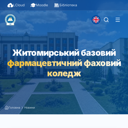
LCloud
Moodle
Бібліотека
Житомирський базовий
фармацевтичний фаховий
коледж
Головна
Новини