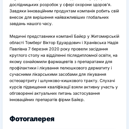
дослідницьких розробок у сфері охорони здоров’я.
Завдяки інноваційним продуктам компанія робить свій
внесок для вирішення найважливіших глобальних
завдань нашого часу.
Медичні представники компанії Байєр у Житомирській
області Томберг Віктор Едуардович і Хранівська Надія
Павлівна 7 березня 2020 року провели засідання
круглого столу на відділенні післядипломної освіти, на
якому ознайомили фармацевтів з препаратами для
профілактики і лікування пелюшкового дерматиту і
сучасними лікарськими засобами для лікування
остеоартриту і шлунково-кишкового тракту. Слухачі
курсів підвищення кваліфікації взяли активну участь у
обговоренні актуальних питань застосування
інноваційних препаратів фірми Байєр.
Фотогалерея