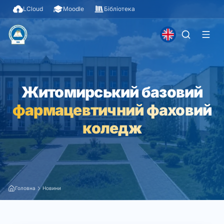
LCloud
Moodle
Бібліотека
Житомирський базовий
фармацевтичний фаховий
коледж
Головна
Новини