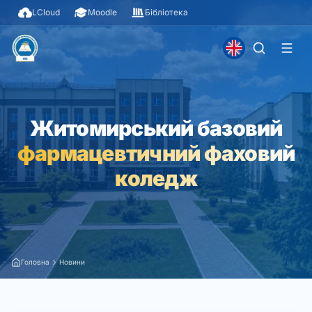
LCloud
Moodle
Бібліотека
Житомирський базовий
фармацевтичний фаховий
коледж
Головна
Новини