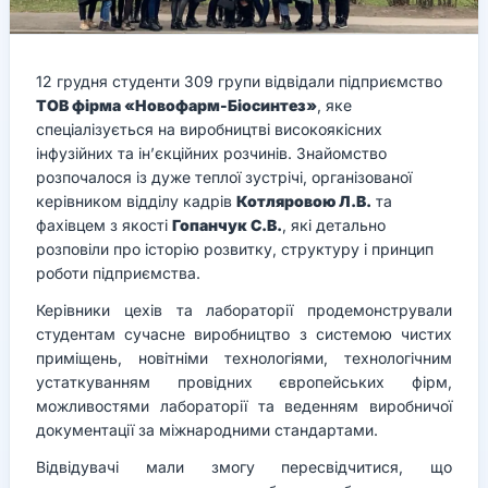
12 грудня студенти 309 групи відвідали підприємство
ТОВ фірма «Новофарм-Біосинтез»
, яке
спеціалізується на виробництві високоякісних
інфузійних та ін’єкційних розчинів. Знайомство
розпочалося із дуже теплої зустрічі, організованої
керівником відділу кадрів
Котляровою Л.В.
та
фахівцем з якості
Гопанчук С.В.
, які детально
розповіли про історію розвитку, структуру і принцип
роботи підприємства.
Керівники цехів та лабораторії продемонстрували
студентам сучасне виробництво з системою чистих
приміщень, новітніми технологіями, технологічним
устаткуванням провідних європейських фірм,
можливостями лабораторії та веденням виробничої
документації за міжнародними стандартами.
Відвідувачі мали змогу пересвідчитися, що