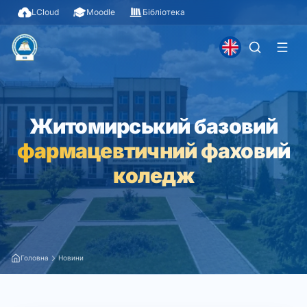
LCloud
Moodle
Бібліотека
Житомирський базовий
фармацевтичний фаховий
коледж
Головна
Новини