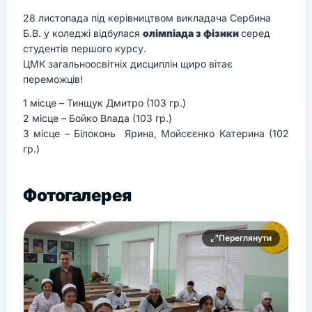
28 листопада під керівництвом викладача Сербина
Б.В. у коледжі відбулася
олімпіада з фізики
серед
студентів першого курсу.
ЦМК загальноосвітніх дисциплін щиро вітає
переможців!
1 місце – Тинщук Дмитро (103 гр.)
2 місце – Бойко Влада (103 гр.)
3 місце – Білоконь Ярина, Мойсєєнко Катерина (102
гр.)
Фотогалерея
Переглянути