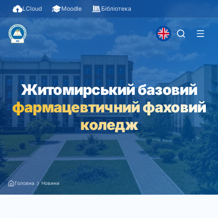
LCloud
Moodle
Бібліотека
Житомирський базовий
фармацевтичний фаховий
коледж
Головна
Новини