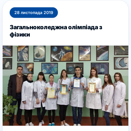
28
листопада
2019
Загальноколеджна олімпіада з
фізики