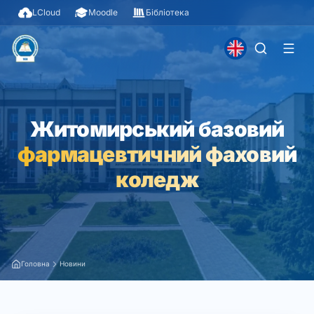
LCloud
Moodle
Бібліотека
Житомирський базовий
фармацевтичний фаховий
коледж
Головна
Новини