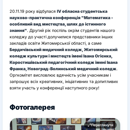
20.11.19 року відбулася
ІV обласна студентська
науково-практична конференція "Математика -
особливий вид мистецтва, шлях до істинного
знання"
. Другий рік поспіль окрім студентів нашого
коледжу до участі долучилися представники інших
закладів освіти Житомирської області, а саме
Бердичівський медичний коледж, Житомирський
коледж культури і мистецтв імені Івана Огієнка,
Коростишівський педагогічний коледж імені Івана
Франка, Новоград-Волинський медичний коледж
.
Оргкомітет висловлює вдячність усім учасникам і
запрошує всіх креативних, ініціативних та допитливих
взяти участь у конференції наступного року!
Фотогалерея
Переглянути