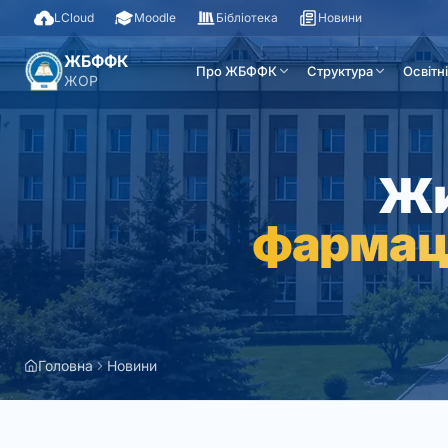
LCloud
Moodle
Бібліотека
Новини
ЖБФФК
Про ЖБФФК
Структура
Освітн
ЖОР
Жи
фармац
Головна
Новини