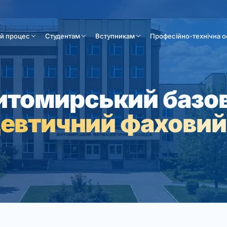
ій процес
Студентам
Вступникам
Професійно-технічна о
томирський базо
евтичний фаховий