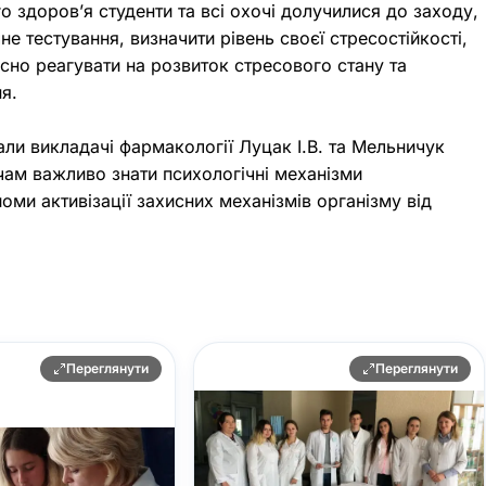
о здоров’я студенти та всі охочі долучилися до заходу,
е тестування, визначити рівень своєї стресостійкості,
асно реагувати на розвиток стресового стану та
ня.
али викладачі фармакології Луцак І.В. та Мельничук
чам важливо знати психологічні механізми
ми активізації захисних механізмів організму від
Переглянути
Переглянути