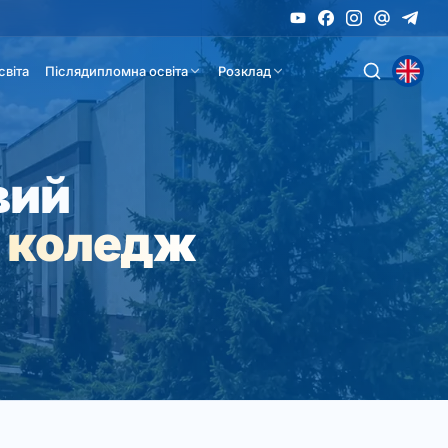
світа
Післядипломна освіта
Розклад
вий
 коледж