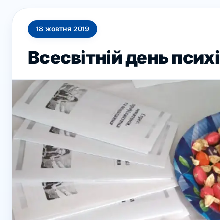
18
жовтня
2019
Всесвітній день псих