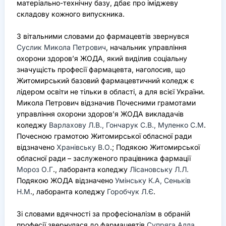
матеріально-технічну базу, дбає про іміджеву
складову кожного випускника.
З вітальними словами до фармацевтів звернувся
Суслик Микола Петрович
, начальник управління
охорони здоров’я ЖОДА, який виділив соціальну
значущість професії фармацевта, наголосив, що
Житомирський базовий фармацевтичний коледж є
лідером освіти не тільки в області, а для всієї України.
Микола Петрович відзначив Почесними грамотами
управління охорони здоров’я ЖОДА викладачів
коледжу
Варлахову Л.В., Гончарук С.В., Муленко С.М
.
Почесною грамотою Житомирської обласної ради
відзначено
Хранівську В.О
.; Подякою Житомирської
обласної ради – заслуженого працівника фармації
Мороз О.Г
., лаборанта коледжу
Лісановську Л.Л.
Подякою ЖОДА відзначено
Умінську К.А, Сеньків
Н.М
., лаборанта коледжу
Горобчук Л.Є
.
Зі словами вдячності за професіоналізм в обраній
професії звернулася до фармацевтів
Супряга Алла