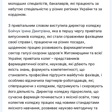
молодших спеціалістів, бакалаврів, які працюють за
набутою спеціальністю у різних регіонах України та за
кордоном.
З привітальним словом виступила директор коледжу
Бойчук Ірина Дмитрівна
, яка в першу чергу привітала
випускників коледжу, які стали справжніми фахівцями
своєї справи і, працюючи на різних посадах,
щоденною працею розвивають фармацевтичний
сектор галузі охорони здоров’я Житомирщини та всієї
України; привітала колег – представників
фармацевтичної освіти, науковців, які дбають про
якість знань, формують компетентності, що
становлять професійне підґрунтя майбутніх фахівців, і
особливо відзначила партнерів-роботодавців, які,
співпрацюючи з коледжем, підтримують і скеровують
його діяльність. Директор коледжу підкреслила, що
сучасна фармація починається з якісної освіти, тому
колектив коледжу працює над новими стандартами
якісного навчання, розвиває науково-методичну та