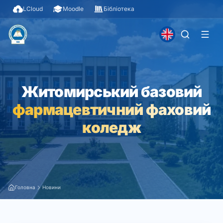
LCloud
Moodle
Бібліотека
Житомирський базовий
фармацевтичний фаховий
коледж
Головна
Новини