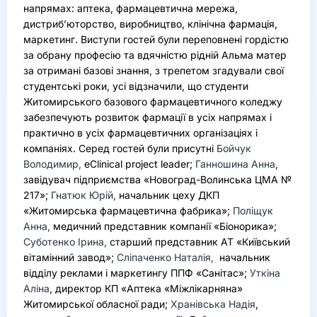
напрямах: аптека, фармацевтична мережа,
дистриб’юторство, виробництво, клінічна фармація,
маркетинг. Виступи гостей були переповнені гордістю
за обрану професію та вдячністю рідній Альма матер
за отримані базові знання, з трепетом згадували свої
студентські роки, усі відзначили, що студенти
Житомирського базового фармацевтичного коледжу
забезпечують розвиток фармації в усіх напрямах і
практично в усіх фармацевтичних організаціях і
компаніях. Серед гостей були присутні
Бойчук
Володимир,
eClinical project leader;
Ганношина Анна
,
завідувач підприємства «Новоград-Волинська ЦМА №
217»;
Гнатюк Юрій,
начальник цеху ДКП
«Житомирська фармацевтична фабрика»;
Поліщук
Анна,
медичний представник компанії «Біонорика»;
Суботенко Ірина,
старший представник АТ «Київський
вітамінний завод»;
Сліпаченко Наталія,
начальник
відділу реклами і маркетингу ППФ «Санітас»;
Уткіна
Аліна
, директор КП «Аптека «Міжлікарняна»
Житомирської обласної ради;
Хранівська Надія
,