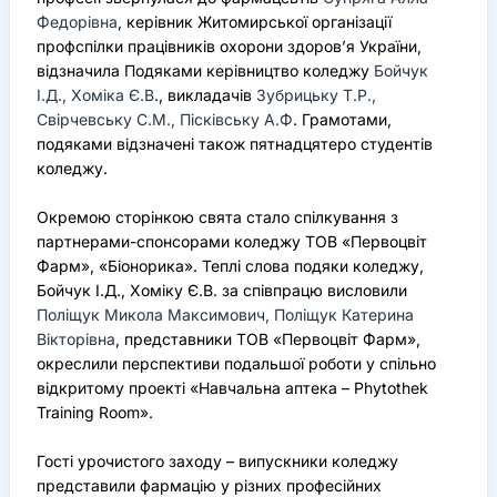
Федорівна
, керівник Житомирської організації
профспілки працівників охорони здоров’я України,
відзначила Подяками керівництво коледжу
Бойчук
І.Д., Хоміка Є.В
., викладачів
Зубрицьку Т.Р.,
Свірчевську С.М., Пісківську А.Ф
. Грамотами,
подяками відзначені також пятнадцятеро студентів
коледжу.
Окремою сторінкою свята стало спілкування з
партнерами-спонсорами коледжу ТОВ «Первоцвіт
Фарм», «Біонорика». Теплі слова подяки коледжу,
Бойчук І.Д., Хоміку Є.В. за співпрацю висловили
Поліщук Микола Максимович, Поліщук Катерина
Вікторівна
, представники ТОВ «Первоцвіт Фарм»,
окреслили перспективи подальшої роботи у спільно
відкритому проекті «Навчальна аптека – Phytothek
Training Room».
Гості урочистого заходу – випускники коледжу
представили фармацію у різних професійних