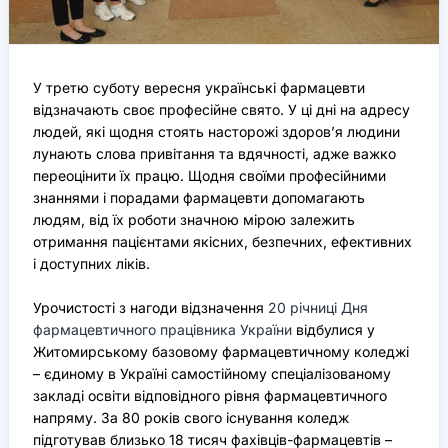
У третю суботу вересня українські фармацевти
відзначають своє професійне свято. У ці дні на адресу
людей, які щодня стоять насторожі здоров’я людини
лунають слова привітання та вдячності, адже важко
переоцінити їх працю. Щодня своїми професійними
знаннями і порадами фармацевти допомагають
людям, від їх роботи значною мірою залежить
отримання пацієнтами якісних, безпечних, ефективних
і доступних ліків.
Урочистості з нагоди відзначення
20 річниці Дня
фармацевтичного працівника України
відбулися у
Житомирському базовому фармацевтичному коледжі
– єдиному в Україні самостійному спеціалізованому
закладі освіти відповідного рівня фармацевтичного
напряму. За 80 років свого існування коледж
підготував близько 18 тисяч фахівців-фармацевтів –