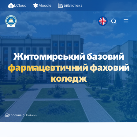
LCloud
Moodle
Бібліотека
Житомирський базовий
фармацевтичний фаховий
коледж
Головна
Новини