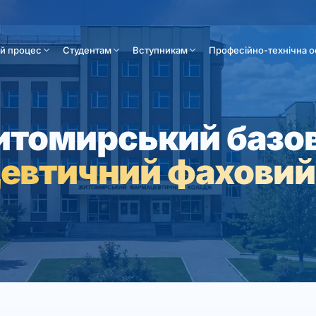
ій процес
Студентам
Вступникам
Професійно-технічна о
томирський базо
евтичний фаховий