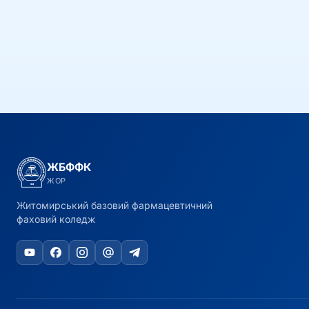
ЖБФФК
ЖОР
Житомирський базовий фармацевтичний
фаховий коледж