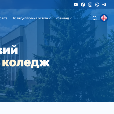
світа
Післядипломна освіта
Розклад
вий
 коледж