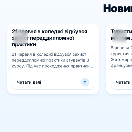
Новин
21 червня в коледжі відбувся
Туристи
23
10
захист переддипломної
місцям
ЧЕРВ
ЧЕРВ
практики
8 червня 
туристичн
21 червня в коледжі відбувся захист
Житомирщи
переддипломної практики студентів 3
французьк
курсу. Під час проходження практики
Бальзака.
студентам необхідно було закріпити
пам’яті цік
питання щодо організації діяльності а...
Читати далі
Читати 