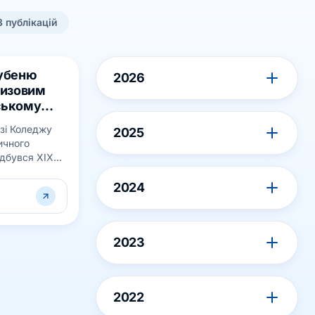
3
публікацій
Губеню
2026
ризовим
ському
ї
азі Коледжу
2025
CEA–2019
ичного
ідбувся XІХ
рофесійної
кників
2024
2023
2022