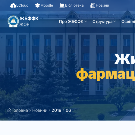
LCloud
Moodle
Бібліотека
Новини
ЖБФФК
Про ЖБФФК
Структура
Освітн
ЖОР
Жи
фармац
Головна
Новини
2019
06