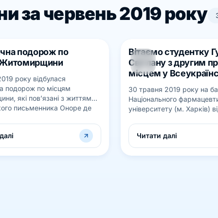
и за червень 2019 року
чна подорож по
Вітаємо студентку 
04
 Житомирщини
Світлану з другим п
ЧЕРВ
місцем у Всеукраїн
2019 року відбулася
конкурсі професійно
а подорож по місцям
30 травня 2019 року на б
майстерності PANA
ни, які пов’язані з життям
Національного фармацевт
ого письменника Оноре де
університету (м. Харків) в
 Назавжди залишаться у
Всеукраїнський конкурс п
аві факти...
майстерності серед випус
далі
Читати далі
медичних т...