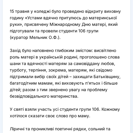
15 травня у коледжі було проведено відкриту виховну
годину «Устами вдячно притулюсь до материнської
руки», присвячену Міжнародному Дню матері, який
підготували та провели студенти 106 групи
(куратор Мельник О.Ф.).
Захід було наповнено глибоким змістом: висвітлено
роль матері в українській родині, проголошено слова
шани та вдячності матерям за самовіддану любов,
турботу, терпіння, зокрема, матерям, які свідомо
підтримали вибір своїх дітей – захищати Батьківщину,
багатодітним мамам, які виховують п’ятьох і більше
дітей; разом з тим звернено увагу на проблему
безвідповідального материнства.
У святі взяли участь усі студенти групи 106. Кожному
хотілося сказати своє слово про маму.
Ліричні та проникливі поетичні рядки, сольний та