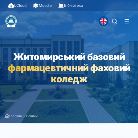
LCloud
Moodle
Бібліотека
Житомирський базовий
фармацевтичний фаховий
коледж
Головна
Новини