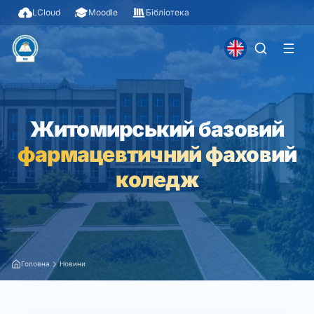
LCloud
Moodle
Бібліотека
Житомирський базовий
фармацевтичний фаховий
коледж
Головна
Новини