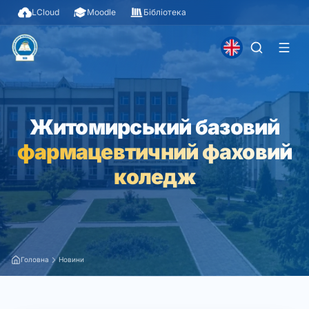
LCloud
Moodle
Бібліотека
Житомирський базовий
фармацевтичний фаховий
коледж
Головна
Новини