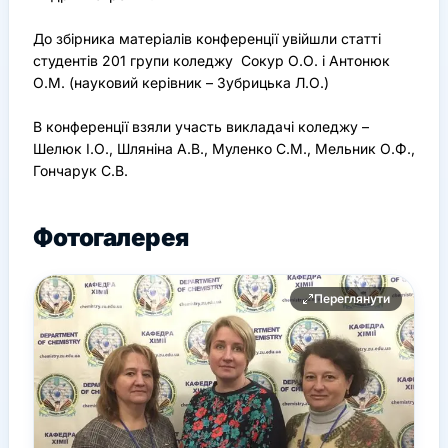
До збірника матеріалів конференції увійшли статті
студентів 201 групи коледжу Сокур О.О. і Антонюк
О.М. (науковий керівник – Зубрицька Л.О.)
В конференції взяли участь викладачі коледжу –
Шелюк І.О., Шляніна А.В., Муленко С.М., Мельник О.Ф.,
Гончарук С.В.
Фотогалерея
Переглянути