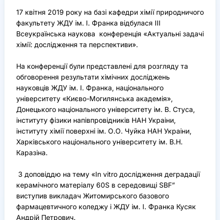
17 квітня 2019 року на базі кафедри хімії природничого
факультету ЖДУ ім. І. Франка відбулася ІІІ
Всеукраїнська наукова конференція «Актуальні задачі
хімії: дослідження та перспективи».
На конференції були представлені для розгляду та
обговорення результати хімічних досліджень
науковців ЖДУ ім. І. Франка, національного
університету «Києво-Могилянська академія»,
Донецького національного університету ім. В. Стуса,
інституту фізики напівпровідників НАН Украіни,
інституту хімії поверхні ім. О.О. Чуйка НАН Украіни,
Харківського національного університету ім. В.Н.
Каразіна.
З доповіддю на тему «In vitro дослідження деградації
керамічного матеріалу 60S в середовищі SBF”
виступив викладач Житомирського базового
фармацевтичного коледжу і ЖДУ ім. І. Франка Кусяк
Андрій Петрович.