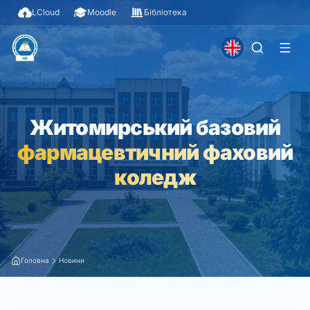
LCloud
Moodle
Бібліотека
Житомирський базовий
фармацевтичний фаховий
коледж
Головна
Новини