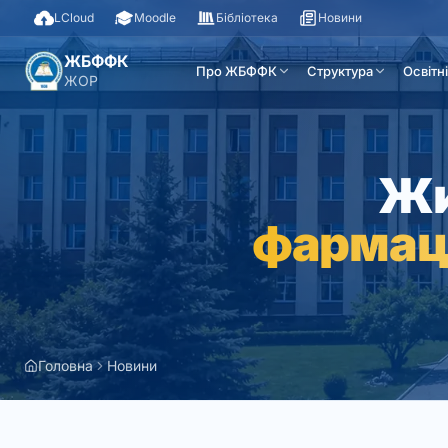
LCloud
Moodle
Бібліотека
Новини
ЖБФФК
Про ЖБФФК
Структура
Освітн
ЖОР
Жи
фармац
Головна
Новини