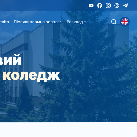
світа
Післядипломна освіта
Розклад
вий
 коледж