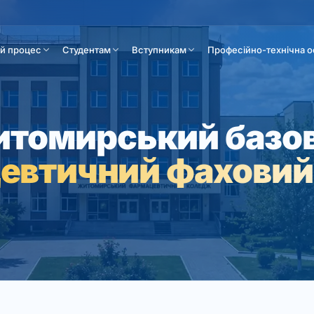
ій процес
Студентам
Вступникам
Професійно-технічна о
томирський базо
евтичний фаховий