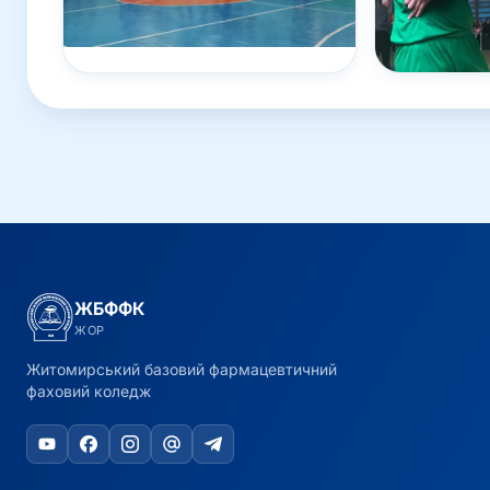
ЖБФФК
ЖОР
Житомирський базовий фармацевтичний
фаховий коледж