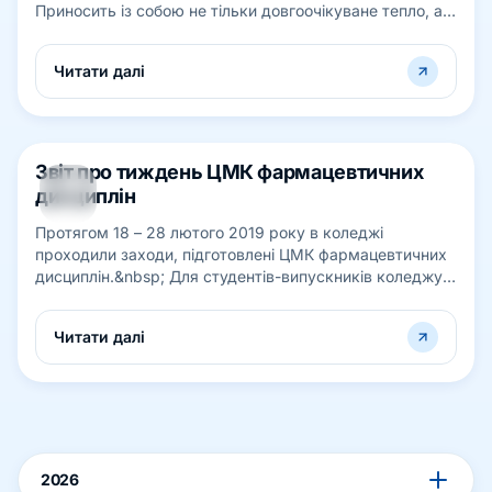
Приносить із собою не тільки довгоочікуване тепло, а й
радість та надію. Вона пробуджує у...
Читати далі
Звіт про тиждень ЦМК фармацевтичних
04
дисциплін
БЕР
Протягом 18 – 28 лютого 2019 року в коледжі
проходили заходи, підготовлені ЦМК фармацевтичних
дисциплін.&nbsp; Для студентів-випускників коледжу
було проведено щорічний захід «Ярма...
Читати далі
2026