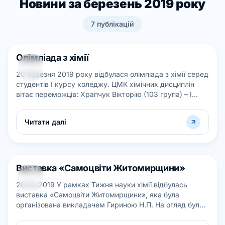
Новини за березень 2019 року
7
публікацій
Олімпіада з хімії
25
20 березня 2019 року відбулася олімпіада з хімії серед
БЕР
студентів І курсу коледжу. ЦМК хімічних дисциплін
вітає переможців: Храпчук Вікторію (103 група) – І
місце; Ковальчук Поліну...
Читати далі
Виставка «Самоцвіти Житомирщини»
22
20.03.2019 У рамках Тижня науки хімії відбулась
БЕР
виставка «Самоцвіти Житомирщини», яка була
організована викладачем Гириною Н.П. На огляд були
представлені корисні копалини: коштовн...