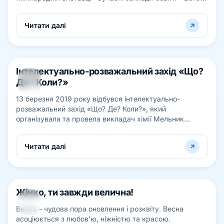
(14-16 березня 2019 р.), організовану і п...
Читати далі
Інтелектуально-розважальний захід «Що?
13
Де? Коли?»
БЕР
13 березня 2019 року відбувся інтелектуально-
розважальний захід «Що? Де? Коли?», який
організувала та провела викладач хімії Мельник
Оксана Федорівна. Під час гри змагалися команди...
Читати далі
Жінко, ти завжди велична!
12
Весна – чудова пора оновлення і розквіту. Весна
БЕР
асоціюється з любов’ю, ніжністю та красою.