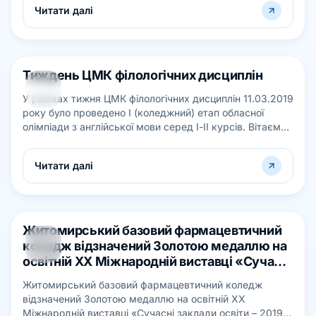
Читати далі
Тиждень ЦМК філологічних дисциплін
20
У рамках тижня ЦМК філологічних дисциплін 11.03.2019
БЕР
року було проведено І (коледжний) етап обласної
олімпіади з англійської мови серед І-ІІ курсів. Вітаємо
студентів І курсу: Боле...
Читати далі
Житомирський базовий фармацевтичний
20
коледж відзначений Золотою медаллю на
БЕР
освітній ХХ Міжнародній виставці «Сучасні
заклади освіти – 2019»
Житомирський базовий фармацевтичний коледж
відзначений Золотою медаллю на освітній ХХ
Міжнародній виставці «Сучасні заклади освіти – 2019»